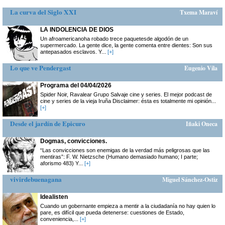
La curva del Siglo XXI
Txema Maraví
LA INDOLENCIA DE DIOS
Un afroamericanoha robado trece paquetesde algodón de un
supermercado. La gente dice, la gente comenta entre dientes: Son sus
antepasados esclavos. Y...
[+]
Lo que ve Pendergast
Eugenio Vila
Programa del 04/04/2026
Spider Noir, Ravalear Grupo Salvaje cine y series. El mejor podcast de
cine y series de la vieja Iruña Disclaimer: ésta es totalmente mi opinión...
[+]
Desde el jardín de Epicuro
Iñaki Oneca
Dogmas, convicciones.
“Las convicciones son enemigas de la verdad más peligrosas que las
mentiras”: F. W. Nietzsche (Humano demasiado humano; I parte;
aforismo 483) Y...
[+]
vivirdebuenagana
Miguel Sánchez-Ostiz
Idealisten
Cuando un gobernante empieza a mentir a la ciudadanía no hay quien lo
pare, es difícil que pueda detenerse: cuestiones de Estado,
conveniencia,...
[+]